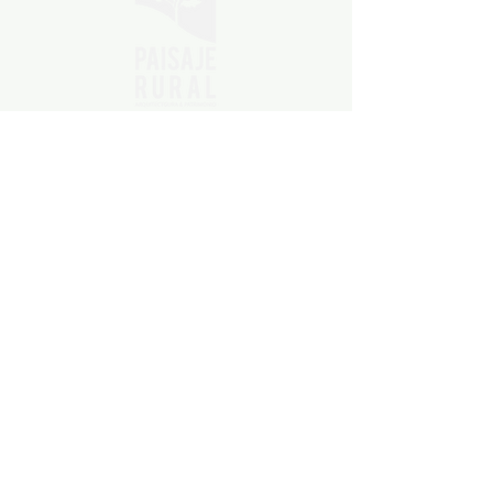
+56 2 2416 0246
+56 9 8712 3506
1 Poniente 172, Oficina 11. Viña del Mar
contacto@paisajerural.cl
©Paisaje Rural. Patrimonio & Ambiente. 2025